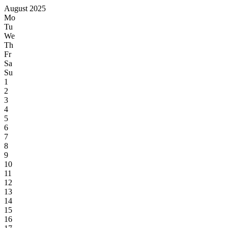
August 2025
Mo
Tu
We
Th
Fr
Sa
Su
1
2
3
4
5
6
7
8
9
10
11
12
13
14
15
16