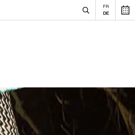
FR
DE