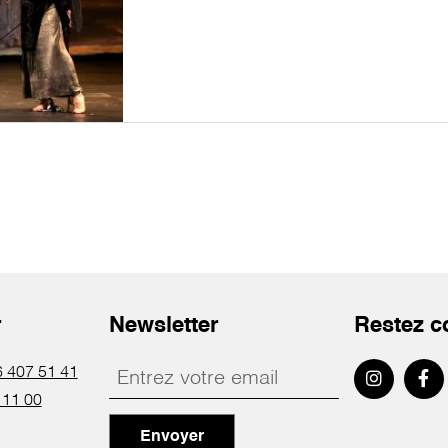
r
Newsletter
Restez c
 407 51 41
 11 00
Envoyer