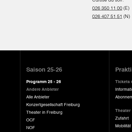
Caisse du soir:
026 350 11 00
(E)
026 407 51 51
(N)
Pied
de
Saison 25-26
Prakt
page
Programm 25 - 26
Tickets
Andere Anbieter
Informat
Alle Anbieter
Abonnem
Konzertgesellschaft Freiburg
Theater
Theater in Freiburg
Zufahrt
OCF
Mobilität
NOF