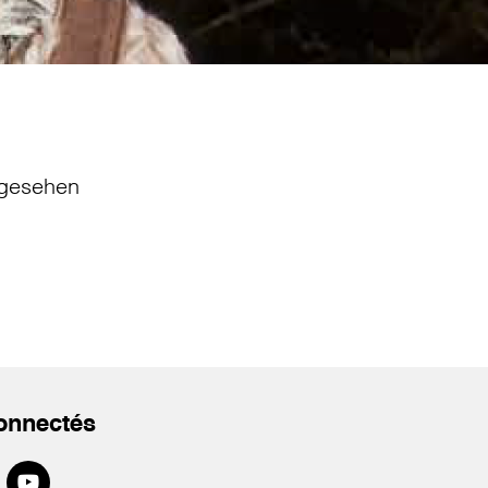
gesehen
onnectés