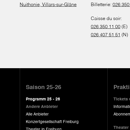
Nuithonie, Villars-sur-Glâne
Billetterie:
026 350
Caisse du soir:
026 350 11 00
(E)
026 407 51 51
(N)
Pied
de
Saison 25-26
Prakt
page
Programm 25 - 26
Tickets
Andere Anbieter
Informat
Alle Anbieter
Abonnem
Konzertgesellschaft Freiburg
Theater
Theater in Freiburg