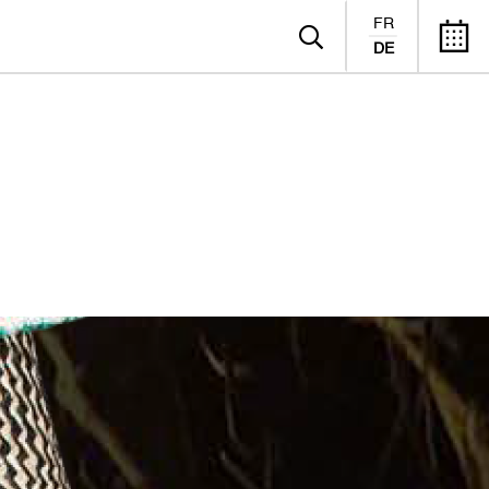
FR
DE