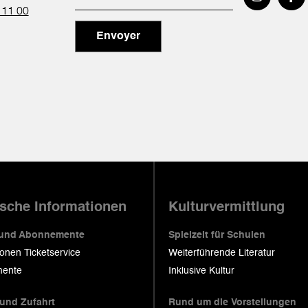
 11 00
Envoyer
ische Informationen
Kulturvermittlung
 und Abonnemente
Spielzeit für Schulen
ionen Ticketservice
Weiterführende Literatur
ente
Inklusive Kultur
 und Zufahrt
Rund um die Vorstellungen