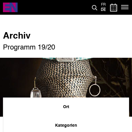
Direkt
FR
zum
DE
Inhalt
Archiv
Programm 19/20
Ort
Kategorien