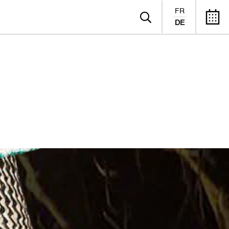
FR
DE