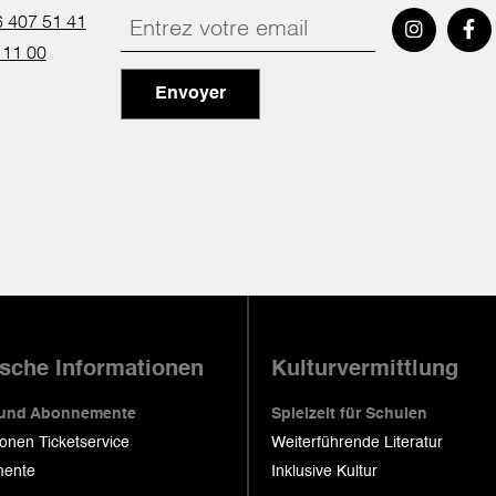
 407 51 41
 11 00
Envoyer
ische Informationen
Kulturvermittlung
 und Abonnemente
Spielzeit für Schulen
ionen Ticketservice
Weiterführende Literatur
ente
Inklusive Kultur