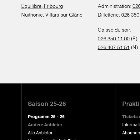
Equilibre, Fribourg
Administration:
026
Nuithonie, Villars-sur-Glâne
Billetterie:
026 350
Caisse du soir:
026 350 11 00
(E)
026 407 51 51
(N)
Pied
de
Saison 25-26
Prakt
page
Programm 25 - 26
Tickets
Andere Anbieter
Informat
Alle Anbieter
Abonnem