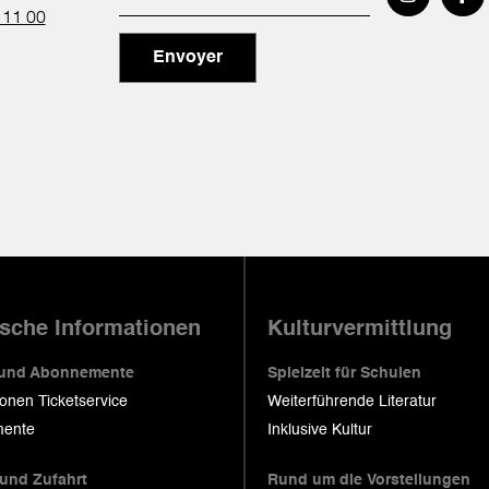
 11 00
Envoyer
ische Informationen
Kulturvermittlung
 und Abonnemente
Spielzeit für Schulen
ionen Ticketservice
Weiterführende Literatur
ente
Inklusive Kultur
 und Zufahrt
Rund um die Vorstellungen