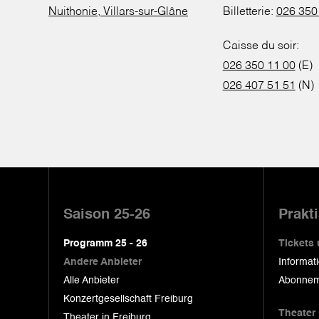
Nuithonie, Villars-sur-Glâne
Billetterie:
026 350
Caisse du soir:
026 350 11 00
(E)
026 407 51 51
(N)
Pied
de
Saison 25-26
Prakt
page
Programm 25 - 26
Tickets
Andere Anbieter
Informat
Alle Anbieter
Abonnem
Konzertgesellschaft Freiburg
Theater
Theater in Freiburg