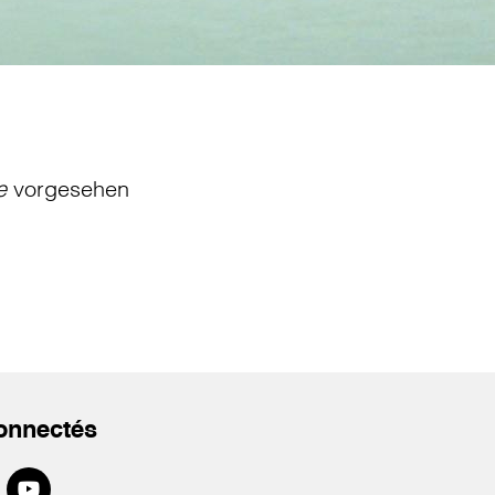
e
vorgesehen
onnectés