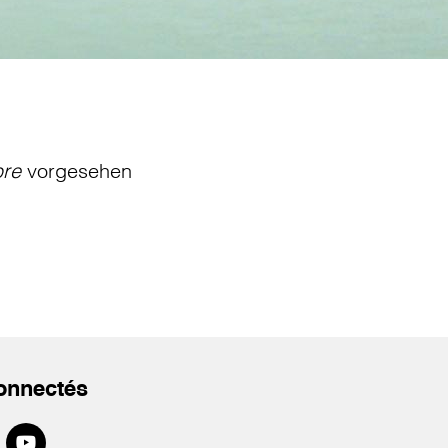
bre
vorgesehen
onnectés