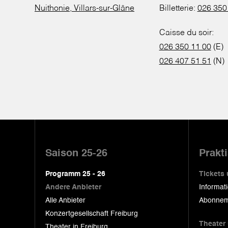
Nuithonie, Villars-sur-Glâne
Billetterie:
026 350
Caisse du soir:
026 350 11 00
(E)
026 407 51 51
(N)
Pied
de
Saison 25-26
Prakt
page
Programm 25 - 26
Tickets
Andere Anbieter
Informat
Alle Anbieter
Abonnem
Konzertgesellschaft Freiburg
Theater
Theater in Freiburg