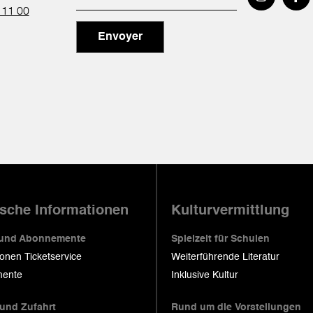
 11 00
Envoyer
ische Informationen
Kulturvermittlung
 und Abonnemente
Spielzeit für Schulen
ionen Ticketservice
Weiterführende Literatur
ente
Inklusive Kultur
 und Zufahrt
Rund um die Vorstellungen