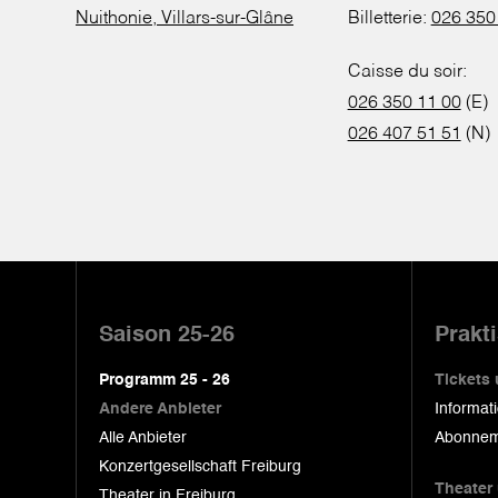
Nuithonie, Villars-sur-Glâne
Billetterie:
026 350
Caisse du soir:
026 350 11 00
(E)
026 407 51 51
(N)
Pied
de
Saison 25-26
Prakt
page
Programm 25 - 26
Tickets
Andere Anbieter
Informat
Alle Anbieter
Abonnem
Konzertgesellschaft Freiburg
Theater
Theater in Freiburg