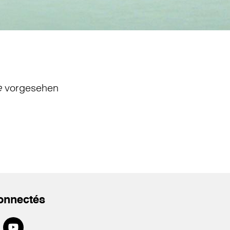
e
vorgesehen
onnectés