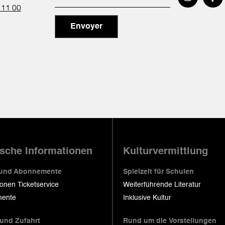
 11 00
Envoyer
ische Informationen
Kulturvermittlung
 und Abonnemente
Spielzeit für Schulen
ionen Ticketservice
Weiterführende Literatur
ente
Inklusive Kultur
 und Zufahrt
Rund um die Vorstellungen