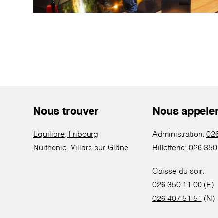
Nous trouver
Nous appele
Equilibre, Fribourg
Administration:
026
Nuithonie, Villars-sur-Glâne
Billetterie:
026 350
Caisse du soir:
026 350 11 00
(E)
026 407 51 51
(N)