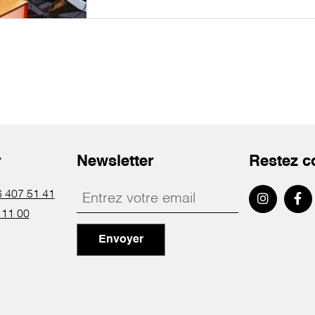
r
Newsletter
Restez c
 407 51 41
 11 00
Envoyer