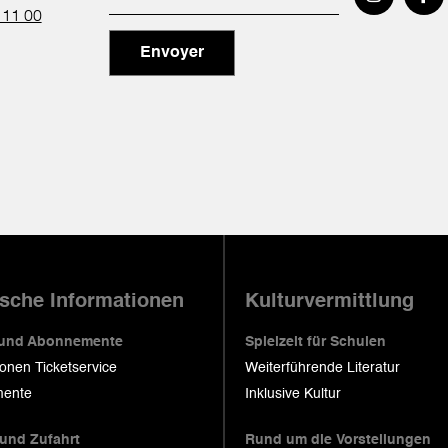
 11 00
Envoyer
ische Informationen
Kulturvermittlung
 und Abonnemente
Spielzeit für Schulen
ionen Ticketservice
Weiterführende Literatur
ente
Inklusive Kultur
 und Zufahrt
Rund um die Vorstellungen