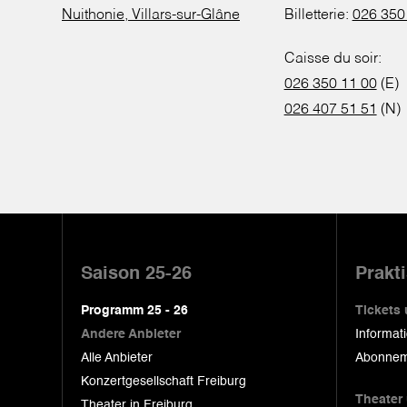
Nuithonie, Villars-sur-Glâne
Billetterie:
026 350
Caisse du soir:
026 350 11 00
(E)
026 407 51 51
(N)
Pied
de
Saison 25-26
Prakt
page
Programm 25 - 26
Tickets
Andere Anbieter
Informat
Alle Anbieter
Abonnem
Konzertgesellschaft Freiburg
Theater
Theater in Freiburg