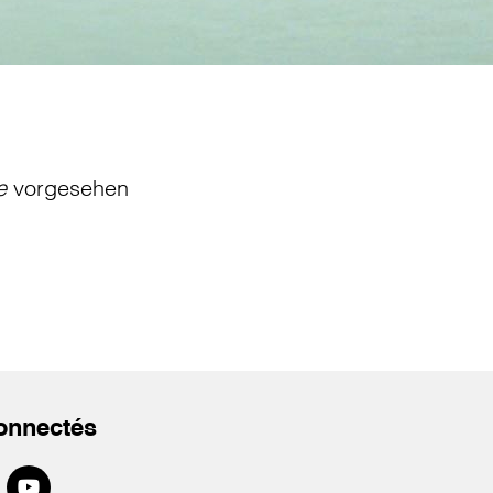
e
vorgesehen
onnectés