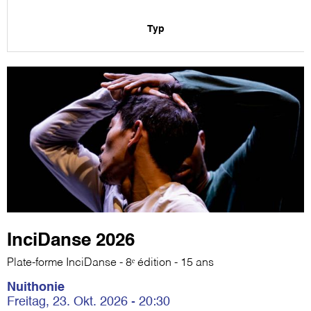
Typ
InciDanse 2026
Plate-forme InciDanse - 8ᵉ édition - 15 ans
Nuithonie
Freitag, 23. Okt. 2026 - 20:30