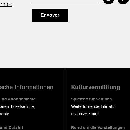
 11 00
Envoyer
ische Informationen
Kulturvermittlung
 und Abonnemente
Spielzeit für Schulen
ionen Ticketservice
Weiterführende Literatur
ente
Inklusive Kultur
 und Zufahrt
Rund um die Vorstellungen