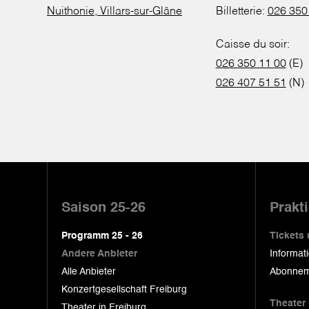
Nuithonie, Villars-sur-Glâne
Billetterie:
026 350
Caisse du soir:
026 350 11 00
(E)
026 407 51 51
(N)
Pied
de
Saison 25-26
Prakt
page
Programm 25 - 26
Tickets
Andere Anbieter
Informat
Alle Anbieter
Abonnem
Konzertgesellschaft Freiburg
Theater
Theater in Freiburg