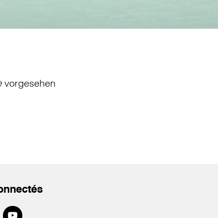
e
vorgesehen
onnectés