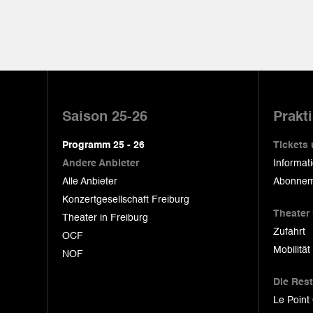
Pied
de
Saison 25-26
Prakt
page
Programm 25 - 26
Tickets
Andere Anbieter
Informat
Alle Anbieter
Abonnem
Konzertgesellschaft Freiburg
Theater
Theater in Freiburg
Zufahrt
OCF
Mobilität
NOF
Die Res
Le Point