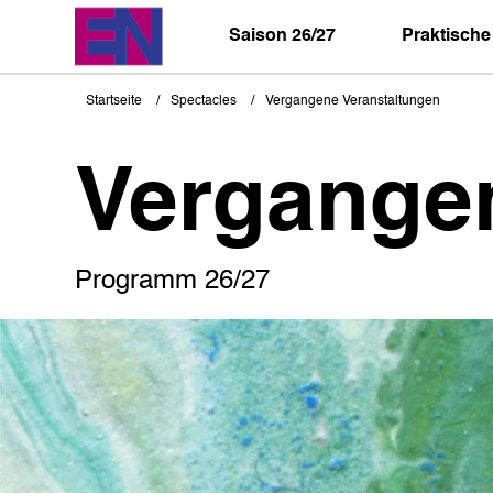
Direkt
zum
Saison 26/27
Praktische
Inhalt
Startseite
Spectacles
Vergangene Veranstaltungen
Pfadnavigation
Vergange
Programm 26/27