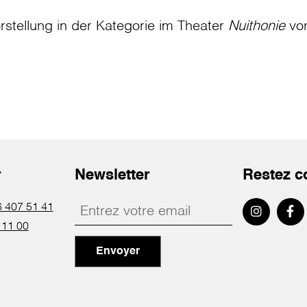
rstellung in der Kategorie
im Theater
Nuithonie
vo
r
Newsletter
Restez c
 407 51 41
 11 00
Envoyer