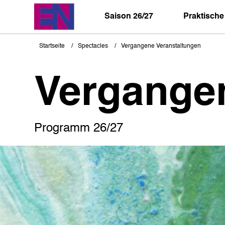
Direkt
zum
Saison 26/27
Praktische
Inhalt
Startseite
Spectacles
Vergangene Veranstaltungen
Pfadnavigation
Vergange
Programm 26/27