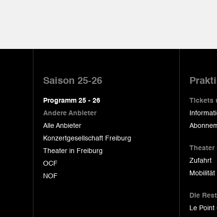
Pied
de
Saison 25-26
Prakt
page
Programm 25 - 26
Tickets
Andere Anbieter
Informat
Alle Anbieter
Abonnem
Konzertgesellschaft Freiburg
Theater
Theater in Freiburg
Zufahrt
OCF
Mobilität
NOF
Die Res
Le Point