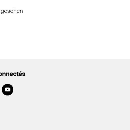
rgesehen
onnectés