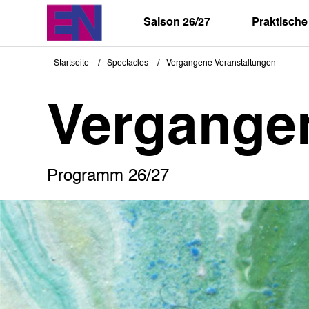
Direkt
zum
Saison 26/27
Praktische
Inhalt
Startseite
Spectacles
Vergangene Veranstaltungen
Pfadnavigation
Vergange
Programm 26/27