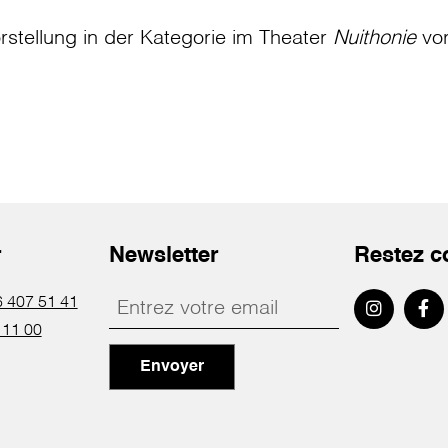
rstellung in der Kategorie
im Theater
Nuithonie
vo
r
Newsletter
Restez c
 407 51 41
 11 00
Envoyer