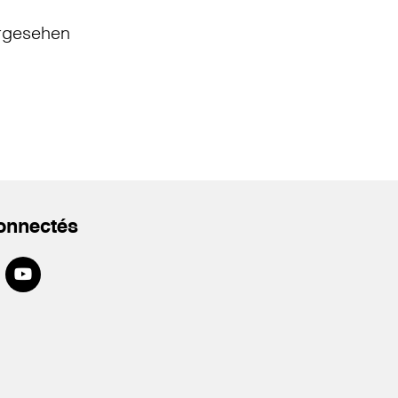
rgesehen
onnectés