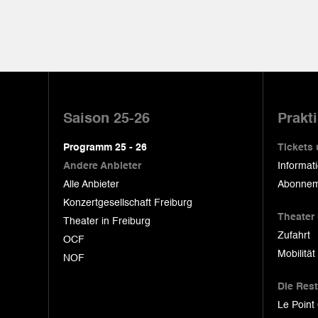
Pied
de
Saison 25-26
Prakt
page
Programm 25 - 26
Tickets
Andere Anbieter
Informat
Alle Anbieter
Abonnem
Konzertgesellschaft Freiburg
Theater
Theater in Freiburg
Zufahrt
OCF
Mobilität
NOF
Die Res
Le Point