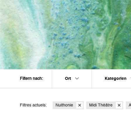
Ort
Kategorien
Filtern nach:
Filtres actuels:
Nuithonie
Midi Théâtre
A