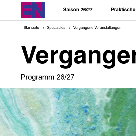
Direkt
zum
Saison 26/27
Praktische
Inhalt
Startseite
Spectacles
Vergangene Veranstaltungen
Pfadnavigation
Vergange
Programm 26/27