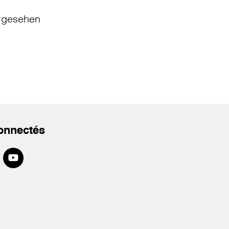
rgesehen
onnectés