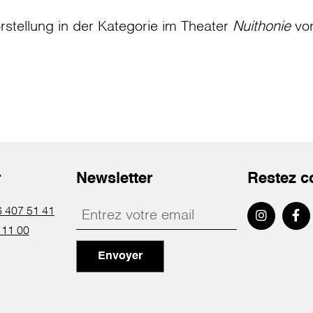
rstellung in der Kategorie
im Theater
Nuithonie
vo
r
Newsletter
Restez c
 407 51 41
 11 00
Envoyer