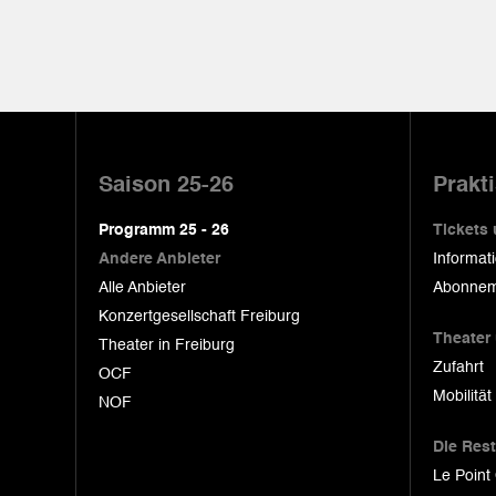
Pied
de
Saison 25-26
Prakt
page
Programm 25 - 26
Tickets
Andere Anbieter
Informat
Alle Anbieter
Abonnem
Konzertgesellschaft Freiburg
Theater
Theater in Freiburg
Zufahrt
OCF
Mobilität
NOF
Die Res
Le Point