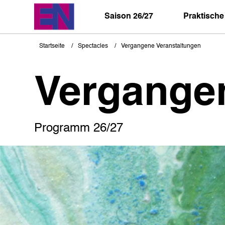
Direkt
zum
Saison 26/27
Praktische
Inhalt
Startseite
Spectacles
Vergangene Veranstaltungen
Pfadnavigation
Vergange
Programm 26/27