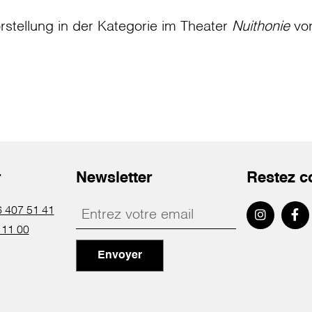
rstellung in der Kategorie
im Theater
Nuithonie
vo
r
Newsletter
Restez c
 407 51 41
 11 00
Envoyer