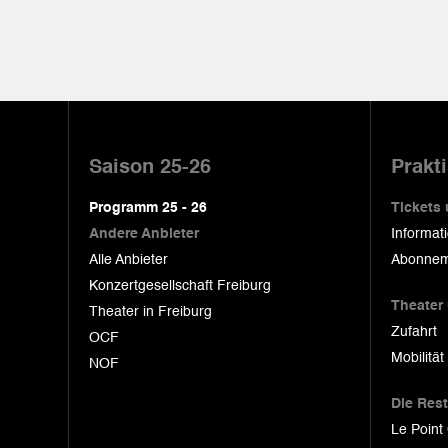
Pied
de
Saison 25-26
Prakt
page
Programm 25 - 26
Tickets
Andere Anbieter
Informat
Alle Anbieter
Abonnem
Konzertgesellschaft Freiburg
Theater
Theater in Freiburg
Zufahrt
OCF
Mobilität
NOF
Die Res
Le Point