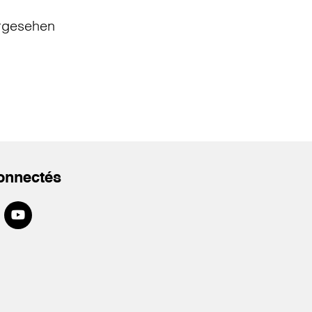
rgesehen
onnectés