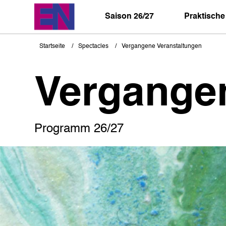
Direkt
zum
Saison 26/27
Praktische
Inhalt
Startseite
Spectacles
Vergangene Veranstaltungen
Pfadnavigation
Vergange
Programm 26/27