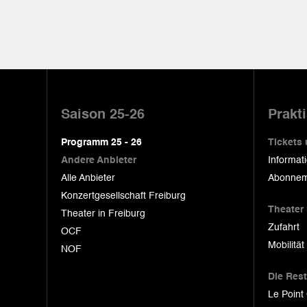
Pied
de
Saison 25-26
Prakt
page
Programm 25 - 26
Tickets
Andere Anbieter
Informat
Alle Anbieter
Abonnem
Konzertgesellschaft Freiburg
Theater
Theater in Freiburg
Zufahrt
OCF
Mobilität
NOF
Die Res
Le Point