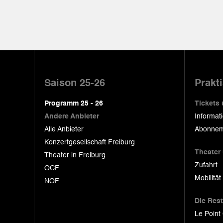
Pied
de
Saison 25-26
Prakt
page
Programm 25 - 26
Tickets
Andere Anbieter
Informat
Alle Anbieter
Abonnem
Konzertgesellschaft Freiburg
Theater
Theater in Freiburg
Zufahrt
OCF
Mobilität
NOF
Die Res
Le Point