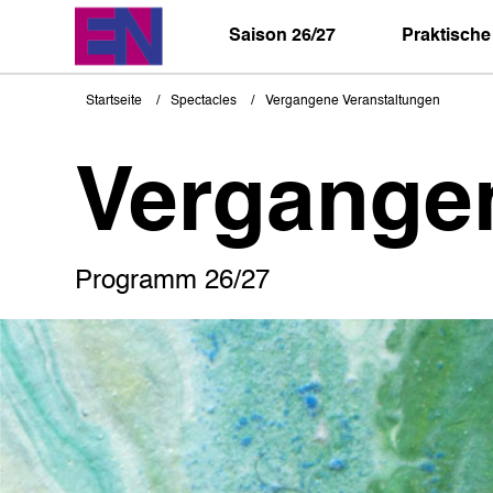
Direkt
zum
Saison 26/27
Praktische
Inhalt
Startseite
Spectacles
Vergangene Veranstaltungen
Pfadnavigation
Vergange
Programm 26/27