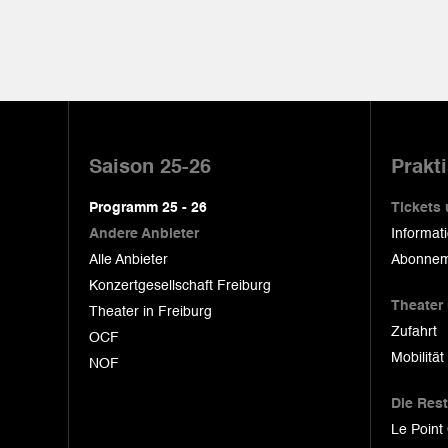
Pied
de
Saison 25-26
Prakt
page
Programm 25 - 26
Tickets
Andere Anbieter
Informat
Alle Anbieter
Abonnem
Konzertgesellschaft Freiburg
Theater
Theater in Freiburg
Zufahrt
OCF
Mobilität
NOF
Die Res
Le Point