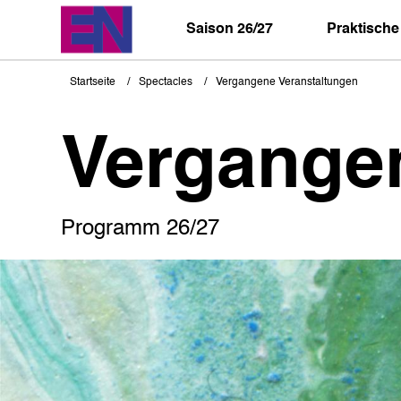
Direkt
zum
Saison 26/27
Praktische
Inhalt
Startseite
Spectacles
Vergangene Veranstaltungen
Pfadnavigation
Vergange
Programm 26/27