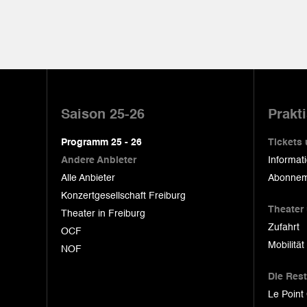
Pied
de
Saison 25-26
Prakt
page
Programm 25 - 26
Tickets
Andere Anbieter
Informat
Alle Anbieter
Abonnem
Konzertgesellschaft Freiburg
Theater
Theater in Freiburg
Zufahrt
OCF
Mobilität
NOF
Die Res
Le Point