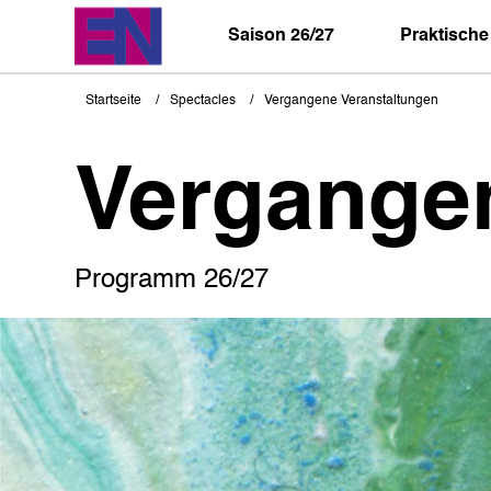
Direkt
zum
Saison 26/27
Praktische
Inhalt
Startseite
Spectacles
Vergangene Veranstaltungen
Pfadnavigation
Vergange
Programm 26/27