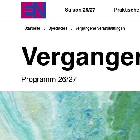
Direkt
zum
Saison 26/27
Praktische
Inhalt
Startseite
Spectacles
Vergangene Veranstaltungen
Pfadnavigation
Vergange
Programm 26/27