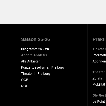
Pied
de
Saison 25-26
Prakt
page
Programm 25 - 26
Tickets
Andere Anbieter
Informat
Alle Anbieter
Abonnem
Konzertgesellschaft Freiburg
Theater
Theater in Freiburg
Zufahrt
OCF
Mobilität
NOF
Die Res
Le Point