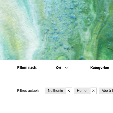
Ort
Kategorien
Filtern nach:
Filtres actuels:
Nuithonie
Humor
Abo à l