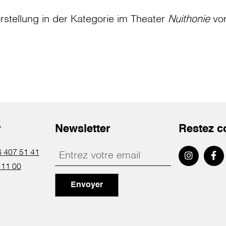
rstellung in der Kategorie
im Theater
Nuithonie
vo
r
Newsletter
Restez c
 407 51 41
 11 00
Envoyer