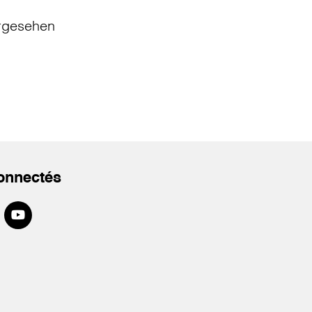
rgesehen
onnectés