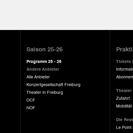
Pied
de
Saison 25-26
Prakt
page
Programm 25 - 26
Tickets
Andere Anbieter
Informat
Alle Anbieter
Abonnem
Konzertgesellschaft Freiburg
Theater
Theater in Freiburg
Zufahrt
OCF
Mobilität
NOF
Die Res
Le Point