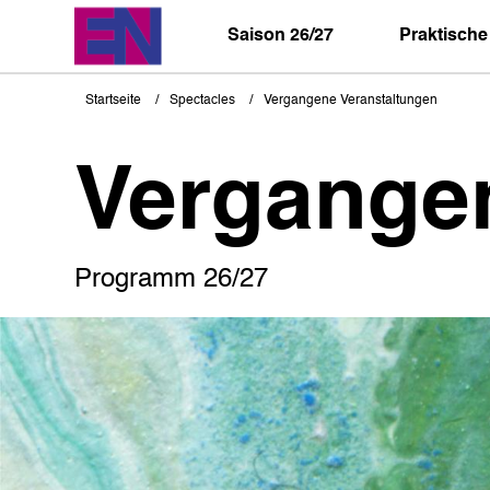
Direkt
zum
Saison 26/27
Praktische
Inhalt
Startseite
Spectacles
Vergangene Veranstaltungen
Pfadnavigation
Vergange
Programm 26/27