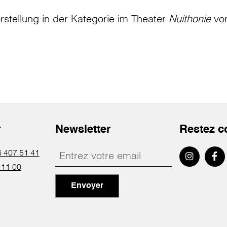
rstellung in der Kategorie
im Theater
Nuithonie
vo
r
Newsletter
Restez c
 407 51 41
 11 00
Envoyer