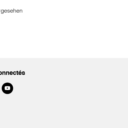
rgesehen
onnectés