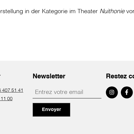
rstellung in der Kategorie
im Theater
Nuithonie
vo
r
Newsletter
Restez c
 407 51 41
 11 00
Envoyer