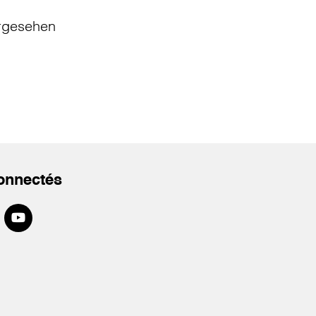
rgesehen
onnectés