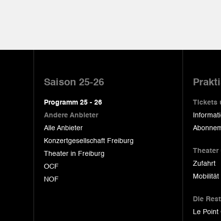
Pied
de
Saison 25-26
Prakt
page
Programm 25 - 26
Tickets
Andere Anbieter
Informat
Alle Anbieter
Abonnem
Konzertgesellschaft Freiburg
Theater
Theater in Freiburg
Zufahrt
OCF
Mobilität
NOF
Die Res
Le Point