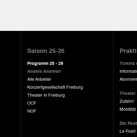
Pied
de
Saison 25-26
Prakt
page
Programm 25 - 26
Tickets
Andere Anbieter
Informat
Alle Anbieter
Abonnem
Konzertgesellschaft Freiburg
Theater
Theater in Freiburg
Zufahrt
OCF
Mobilität
NOF
Die Res
Le Point