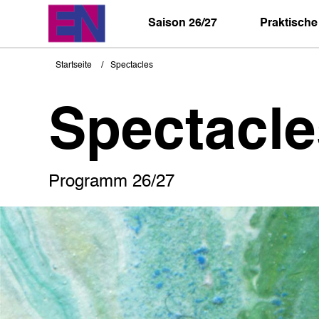
Direkt
zum
Saison 26/27
Praktische
Inhalt
Startseite
Spectacles
Pfadnavigation
Spectacle
Programm 26/27