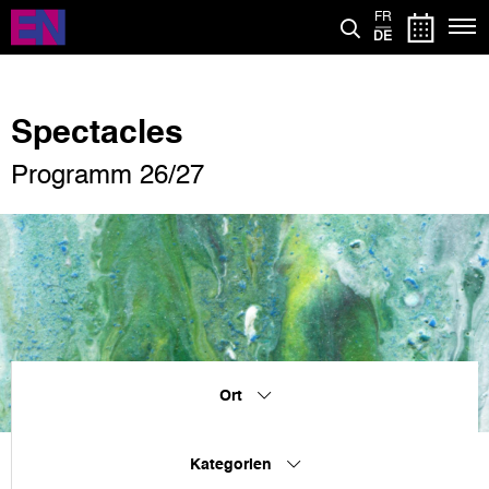
Direkt
FR
zum
DE
Inhalt
Spectacles
Programm 26/27
Ort
Kategorien