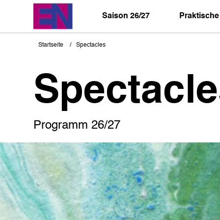
Direkt
zum
Saison 26/27
Praktische
Inhalt
Startseite
Spectacles
Pfadnavigation
Spectacle
Programm 26/27