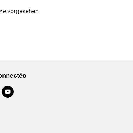
bre
vorgesehen
onnectés