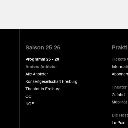
Pied
de
Saison 25-26
Prakt
page
Programm 25 - 26
Tickets
Andere Anbieter
Informat
Alle Anbieter
Abonnem
Konzertgesellschaft Freiburg
Theater
Theater in Freiburg
Zufahrt
OCF
Mobilität
NOF
Die Res
Le Point