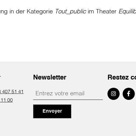
ung in der Kategorie
Tout_public
im Theater
Equili
r
Newsletter
Restez c
 407 51 41
 11 00
Envoyer