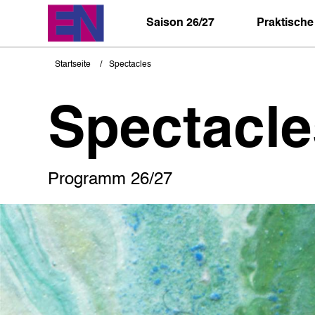
Direkt
zum
Saison 26/27
Praktische
Inhalt
Startseite
Spectacles
Pfadnavigation
Spectacle
Programm 26/27