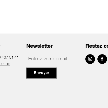
r
Newsletter
Restez c
 407 51 41
 11 00
Envoyer