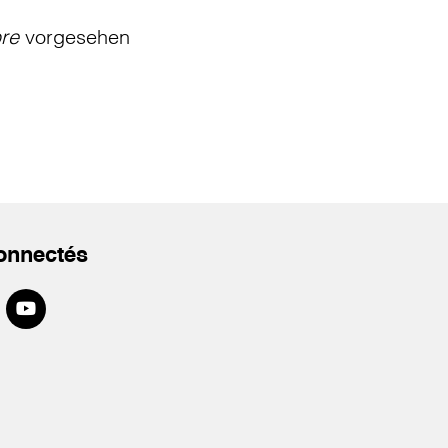
bre
vorgesehen
onnectés