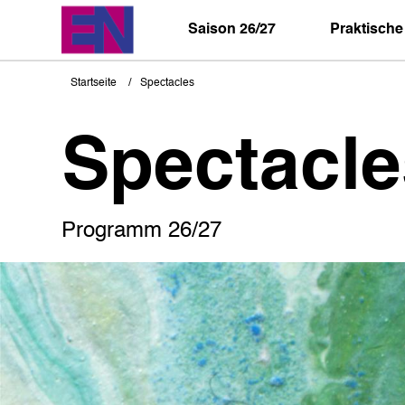
Direkt
zum
Saison 26/27
Praktische
Inhalt
Startseite
Spectacles
Pfadnavigation
Spectacle
Programm 26/27