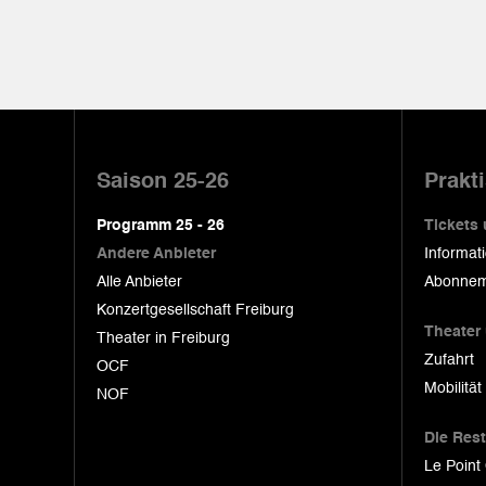
Pied
de
Saison 25-26
Prakt
page
Programm 25 - 26
Tickets
Andere Anbieter
Informat
Alle Anbieter
Abonnem
Konzertgesellschaft Freiburg
Theater
Theater in Freiburg
Zufahrt
OCF
Mobilität
NOF
Die Res
Le Point