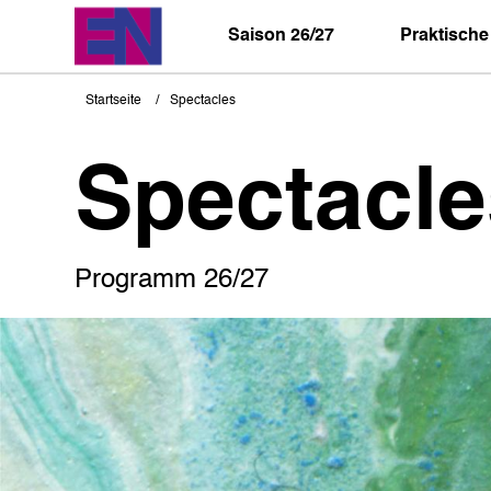
Direkt
zum
Saison 26/27
Praktische
Inhalt
Startseite
Spectacles
Pfadnavigation
Spectacle
Programm 26/27