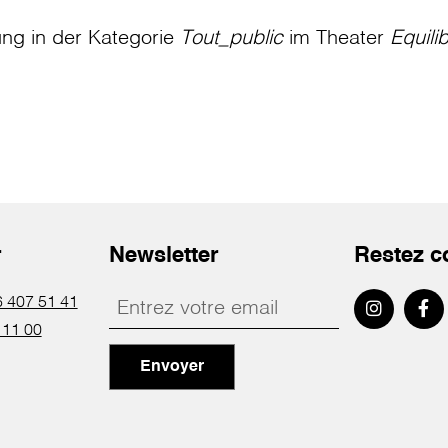
ung in der Kategorie
Tout_public
im Theater
Equili
r
Newsletter
Restez c
 407 51 41
 11 00
Envoyer