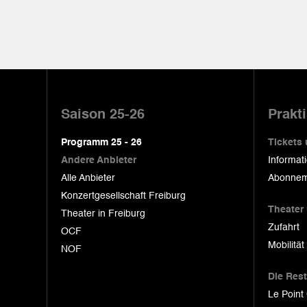
Pied
de
Saison 25-26
Prakt
page
Programm 25 - 26
Tickets
Andere Anbieter
Informat
Alle Anbieter
Abonnem
Konzertgesellschaft Freiburg
Theater
Theater in Freiburg
Zufahrt
OCF
Mobilität
NOF
Die Res
Le Point