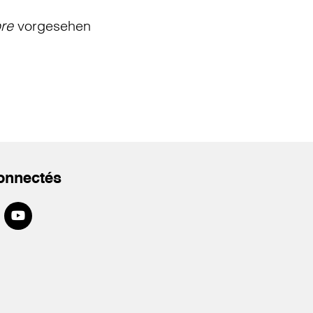
bre
vorgesehen
onnectés