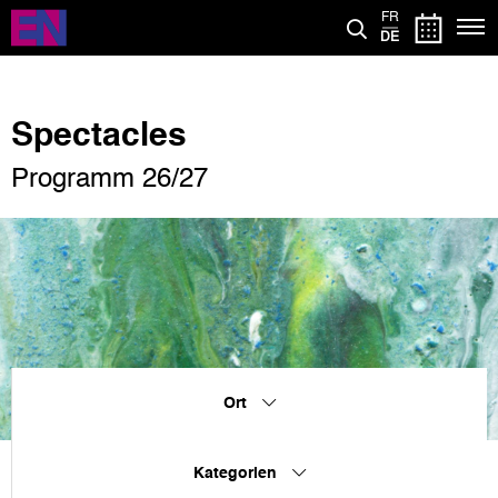
Direkt
FR
zum
DE
Inhalt
Spectacles
Programm 26/27
Ort
Kategorien