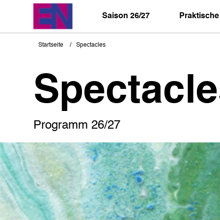
Direkt
zum
Saison 26/27
Praktische
Inhalt
Startseite
Spectacles
Pfadnavigation
Spectacle
Programm 26/27