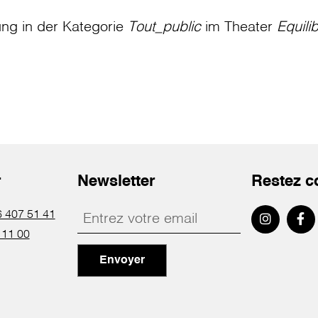
ung in der Kategorie
Tout_public
im Theater
Equili
r
Newsletter
Restez c
 407 51 41
 11 00
Envoyer