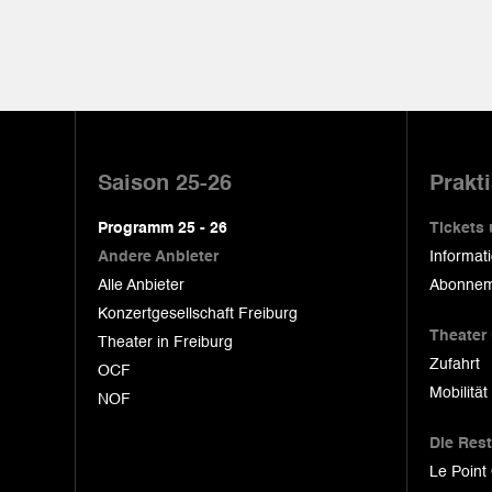
Pied
de
Saison 25-26
Prakt
page
Programm 25 - 26
Tickets
Andere Anbieter
Informat
Alle Anbieter
Abonnem
Konzertgesellschaft Freiburg
Theater
Theater in Freiburg
Zufahrt
OCF
Mobilität
NOF
Die Res
Le Point