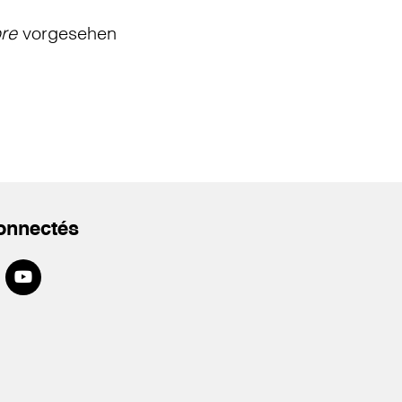
bre
vorgesehen
onnectés