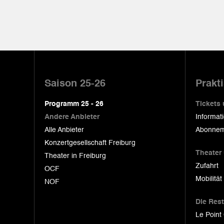
Pied
de
Saison 25-26
Prakt
page
Programm 25 - 26
Tickets
Andere Anbieter
Informat
Alle Anbieter
Abonnem
Konzertgesellschaft Freiburg
Theater
Theater in Freiburg
Zufahrt
OCF
Mobilität
NOF
Die Res
Le Point