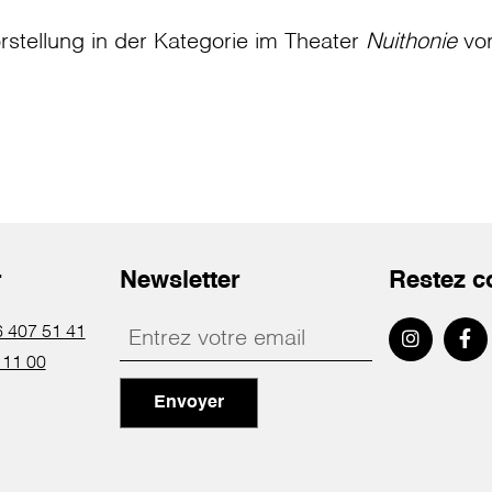
rstellung in der Kategorie
im Theater
Nuithonie
vo
r
Newsletter
Restez c
 407 51 41
 11 00
Envoyer