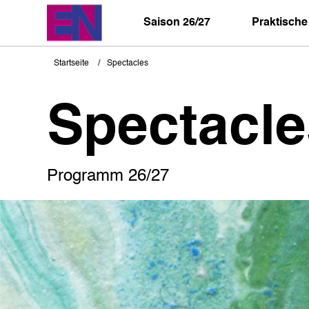
Direkt
zum
Saison 26/27
Praktische
Inhalt
Startseite
Spectacles
Pfadnavigation
Spectacle
Programm 26/27