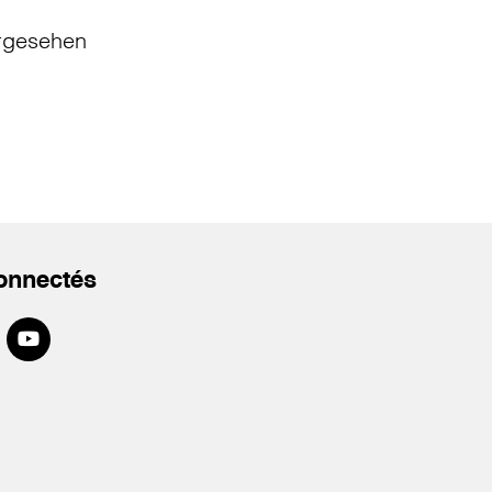
rgesehen
onnectés