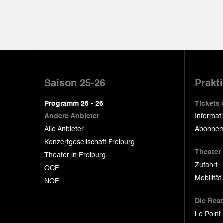
Pied
de
Saison 25-26
Prakt
page
Programm 25 - 26
Tickets
Andere Anbieter
Informat
Alle Anbieter
Abonnem
Konzertgesellschaft Freiburg
Theater
Theater in Freiburg
Zufahrt
OCF
Mobilität
NOF
Die Res
Le Point