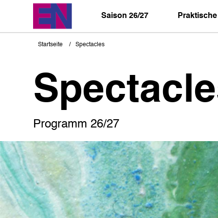
Direkt
zum
Saison 26/27
Praktische
Inhalt
Startseite
Spectacles
Pfadnavigation
Spectacle
Programm 26/27