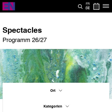
Direkt
FR
zum
DE
Inhalt
Spectacles
Programm 26/27
Ort
Kategorien