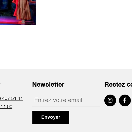
r
Newsletter
Restez c
 407 51 41
 11 00
Envoyer