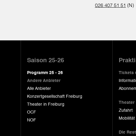
026 407 51 51
(N)
Pied
de
Saison 25-26
Prakt
page
Programm 25 - 26
Tickets
Andere Anbieter
Informat
Alle Anbieter
Abonnem
Konzertgesellschaft Freiburg
Theater
Theater in Freiburg
Zufahrt
OCF
Mobilität
NOF
Die Res