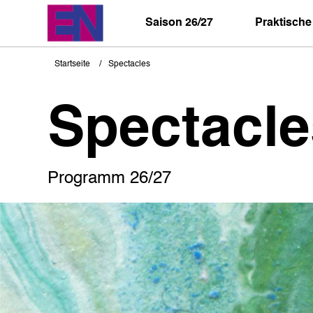
Direkt
zum
Saison 26/27
Praktische
Inhalt
Startseite
Spectacles
Pfadnavigation
Spectacle
Programm 26/27