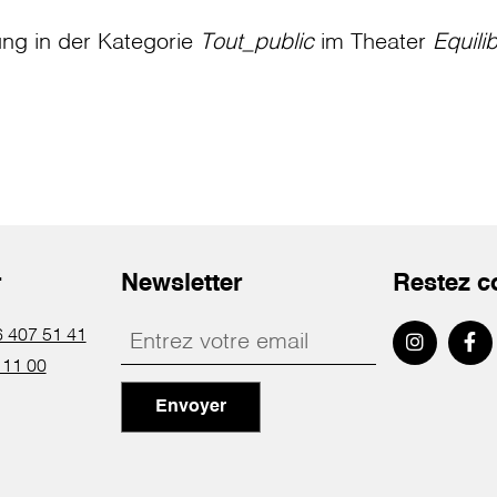
ung in der Kategorie
Tout_public
im Theater
Equili
r
Newsletter
Restez c
 407 51 41
 11 00
Envoyer