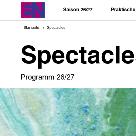
Direkt
zum
Saison 26/27
Praktische
Inhalt
Startseite
Spectacles
Pfadnavigation
Spectacle
Programm 26/27