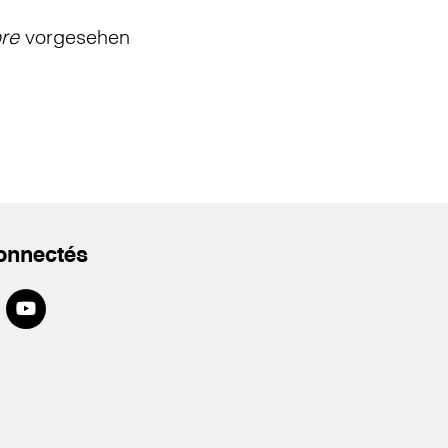
bre
vorgesehen
onnectés