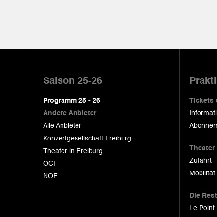
Pied
de
Saison 25-26
Prakt
page
Programm 25 - 26
Tickets
Andere Anbieter
Informat
Alle Anbieter
Abonnem
Konzertgesellschaft Freiburg
Theater
Theater in Freiburg
Zufahrt
OCF
Mobilität
NOF
Die Res
Le Point