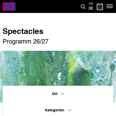
Direkt
FR
zum
DE
Inhalt
Spectacles
Programm 26/27
Ort
Kategorien