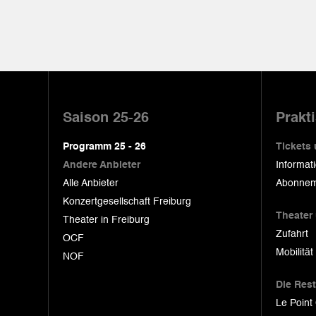
Pied
de
Saison 25-26
Prakt
page
Programm 25 - 26
Tickets
Andere Anbieter
Informat
Alle Anbieter
Abonnem
Konzertgesellschaft Freiburg
Theater
Theater in Freiburg
Zufahrt
OCF
Mobilität
NOF
Die Res
Le Point