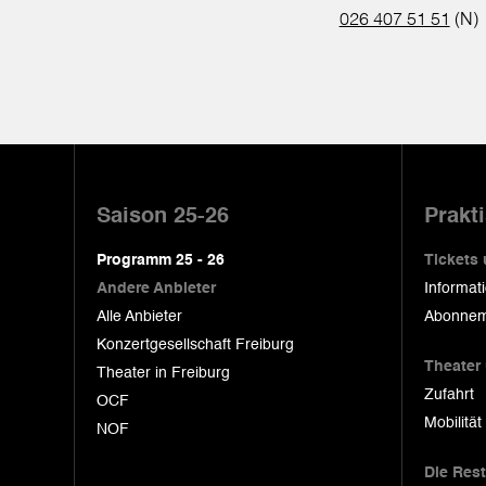
026 407 51 51
(N)
Pied
de
Saison 25-26
Prakt
page
Programm 25 - 26
Tickets
Andere Anbieter
Informat
Alle Anbieter
Abonnem
Konzertgesellschaft Freiburg
Theater
Theater in Freiburg
Zufahrt
OCF
Mobilität
NOF
Die Res