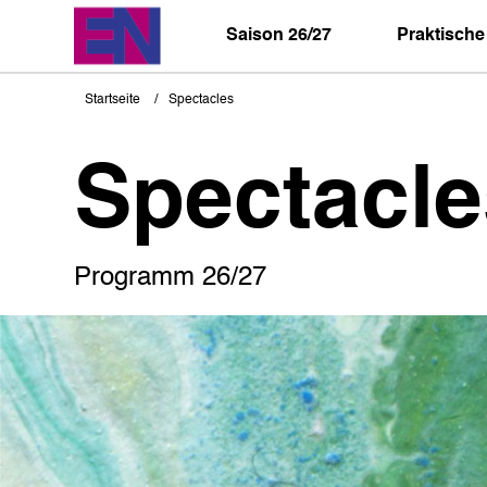
Direkt
zum
Saison 26/27
Praktische
Inhalt
Startseite
Spectacles
Pfadnavigation
Spectacle
Programm 26/27