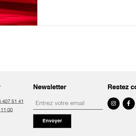
r
Newsletter
Restez c
 407 51 41
 11 00
Envoyer