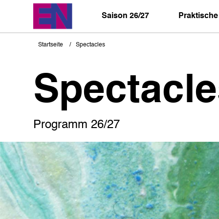
Direkt
zum
Saison 26/27
Praktische
Inhalt
Startseite
Spectacles
Pfadnavigation
Spectacle
Programm 26/27