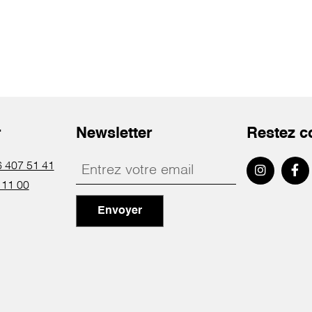
r
Newsletter
Restez c
 407 51 41
 11 00
Envoyer