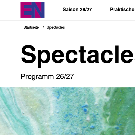
Direkt
zum
Saison 26/27
Praktische
Inhalt
Startseite
Spectacles
Pfadnavigation
Spectacle
Programm 26/27