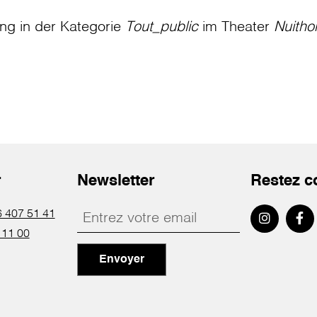
ung in der Kategorie
Tout_public
im Theater
Nuitho
r
Newsletter
Restez c
 407 51 41
 11 00
Envoyer