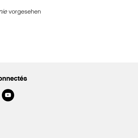
nie
vorgesehen
onnectés