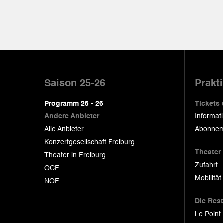
Pied
de
Saison 25-26
Prakt
page
Programm 25 - 26
Tickets
Andere Anbieter
Informat
Alle Anbieter
Abonnem
Konzertgesellschaft Freiburg
Theater
Theater in Freiburg
Zufahrt
OCF
Mobilität
NOF
Die Res
Le Point