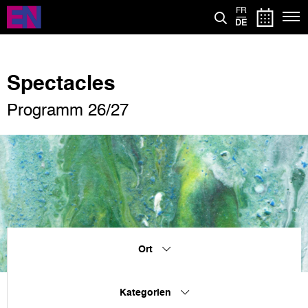
Direkt
FR
zum
DE
Inhalt
Spectacles
Programm 26/27
Ort
Kategorien