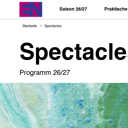
Direkt
zum
Saison 26/27
Praktische
Inhalt
Startseite
Spectacles
Pfadnavigation
Spectacle
Programm 26/27