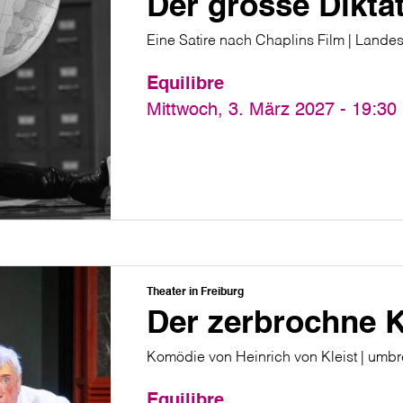
Der grosse Dikta
Eine Satire nach Chaplins Film | Lande
Equilibre
Mittwoch, 3. März 2027 - 19:30
Theater in Freiburg
Der zerbrochne 
Komödie von Heinrich von Kleist | umbr
Equilibre