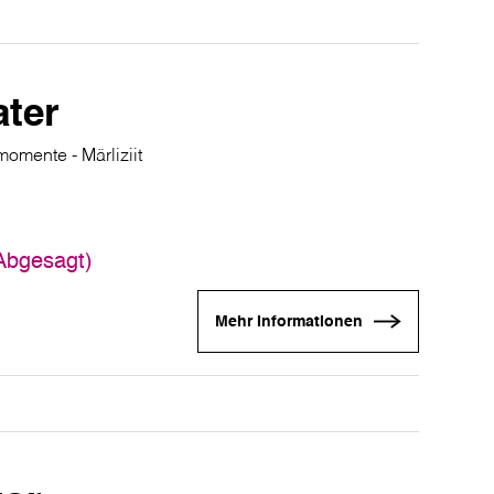
ater
momente - Märliziit
(Abgesagt)
Mehr Informationen