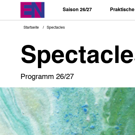
Direkt
zum
Saison 26/27
Praktische
Inhalt
Startseite
Spectacles
Pfadnavigation
Spectacle
Programm 26/27