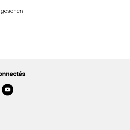
rgesehen
onnectés