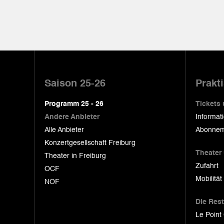
Pied
de
Saison 25-26
Prakt
page
Programm 25 - 26
Tickets
Andere Anbieter
Informat
Alle Anbieter
Abonnem
Konzertgesellschaft Freiburg
Theater
Theater in Freiburg
Zufahrt
OCF
Mobilität
NOF
Die Res
Le Point