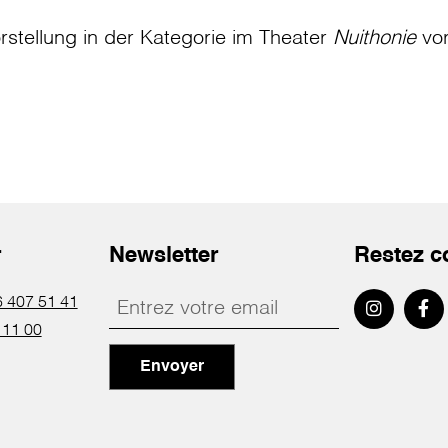
rstellung in der Kategorie
im Theater
Nuithonie
vo
r
Newsletter
Restez c
 407 51 41
 11 00
Envoyer