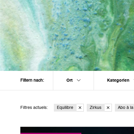
Ort
Kategorien
Filtern nach:
Filtres actuels:
Equilibre
Zirkus
Abo à la