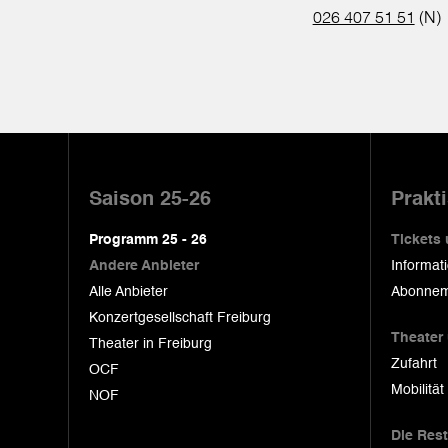
026 407 51 51
(N)
Pied
de
Saison 25-26
Prakt
page
Programm 25 - 26
Tickets
Andere Anbieter
Informat
Alle Anbieter
Abonnem
Konzertgesellschaft Freiburg
Theater
Theater in Freiburg
Zufahrt
OCF
Mobilität
NOF
Die Res