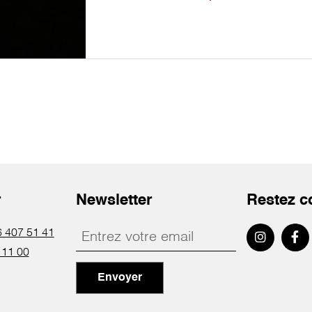
r
Newsletter
Restez c
 407 51 41
 11 00
Envoyer