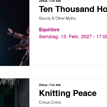
Zirkus
Für Alle
Ten Thousand H
Gravity & Other Myths
Equilibre
Samstag, 13. Febr. 2027 - 17:0
Zirkus
Für Alle
Knitting Peace
Cirkus Cirkör