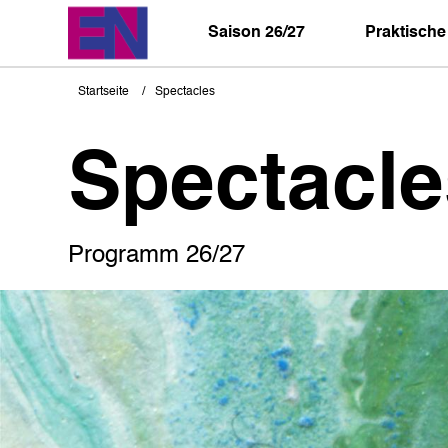
Direkt
zum
Saison 26/27
Praktische
Inhalt
Startseite
Spectacles
Pfadnavigation
Spectacle
Programm 26/27