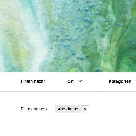
Ort
Kategorien
Filtern nach:
Filtres actuels:
Abo danse