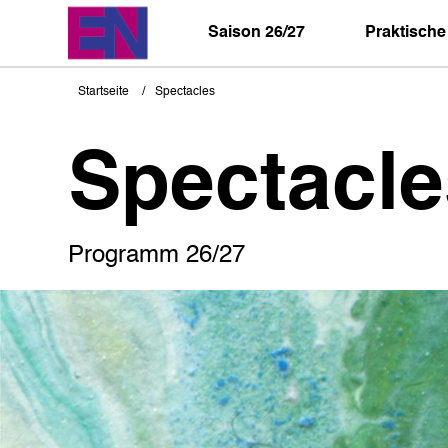
Direkt
zum
Saison 26/27
Praktische
Inhalt
Startseite
Spectacles
Pfadnavigation
Spectacle
Programm 26/27