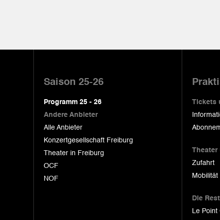
Pied
de
Saison 25-26
Prakt
page
Programm 25 - 26
Tickets
Andere Anbieter
Informat
Alle Anbieter
Abonnem
Konzertgesellschaft Freiburg
Theater
Theater in Freiburg
Zufahrt
OCF
Mobilität
NOF
Die Res
Le Point