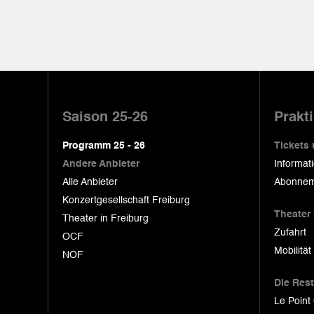
Pied
de
Saison 25-26
Prakt
page
Programm 25 - 26
Tickets
Andere Anbieter
Informat
Alle Anbieter
Abonnem
Konzertgesellschaft Freiburg
Theater
Theater in Freiburg
Zufahrt
OCF
Mobilität
NOF
Die Res
Le Point