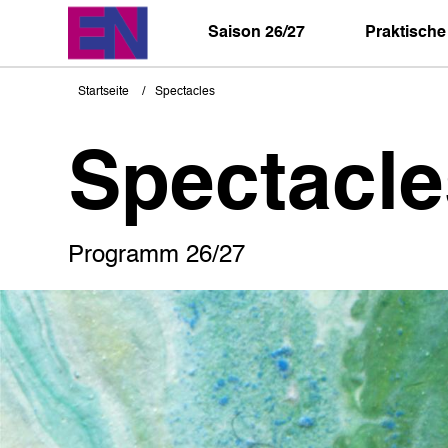
Direkt
zum
Saison 26/27
Praktische
Inhalt
Startseite
Spectacles
Pfadnavigation
Spectacle
Programm 26/27