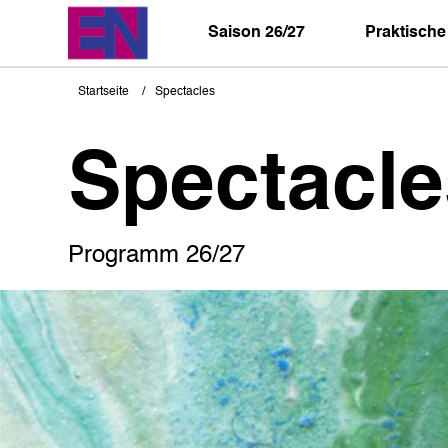
Direkt
zum
Saison 26/27
Praktische
Inhalt
Startseite
Spectacles
Pfadnavigation
Spectacle
Programm 26/27