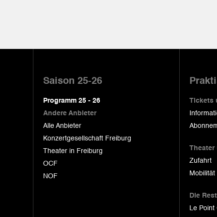
Pied
de
Saison 25-26
Prakt
page
Programm 25 - 26
Tickets
Andere Anbieter
Informat
Alle Anbieter
Abonnem
Konzertgesellschaft Freiburg
Theater
Theater in Freiburg
Zufahrt
OCF
Mobilität
NOF
Die Res
Le Point